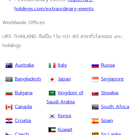
holdings.com/extraordinary-events
Worldwide Offices
URS THAILAND ถือเป็น 1 ใน กว่า 40 สาขาทั่วโลกของ urs-
holdings
Australia
Italy
Russia
Bangladesh
Japan
Singapore
Bulgaria
Kingdom of
Slovakia
Saudi Arabia
Canada
South Africa
Korea
Croatia
Spain
Kuwait
Czech
Sri Lanka