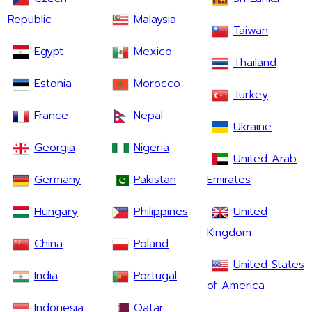
Republic
Malaysia
Taiwan
Egypt
Mexico
Thailand
Estonia
Morocco
Turkey
France
Nepal
Ukraine
Georgia
Nigeria
United Arab
Germany
Pakistan
Emirates
Hungary
Philippines
United
Kingdom
China
Poland
United States
India
Portugal
of America
Indonesia
Qatar