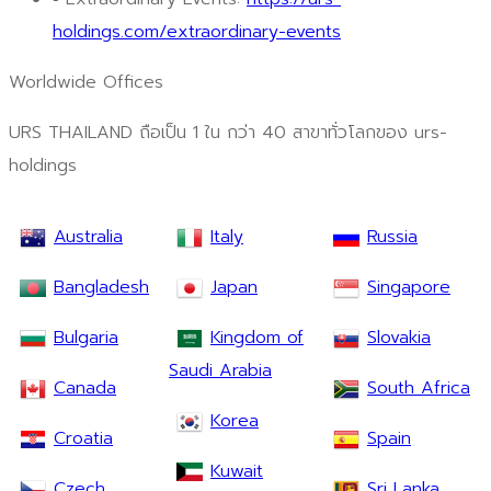
holdings.com/extraordinary-events
Worldwide Offices
URS THAILAND ถือเป็น 1 ใน กว่า 40 สาขาทั่วโลกของ urs-
holdings
Australia
Italy
Russia
Bangladesh
Japan
Singapore
Bulgaria
Kingdom of
Slovakia
Saudi Arabia
Canada
South Africa
Korea
Croatia
Spain
Kuwait
Czech
Sri Lanka