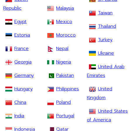
Republic
Malaysia
Taiwan
Egypt
Mexico
Thailand
Estonia
Morocco
Turkey
France
Nepal
Ukraine
Georgia
Nigeria
United Arab
Germany
Pakistan
Emirates
Hungary
Philippines
United
Kingdom
China
Poland
United States
India
Portugal
of America
Indonesia
Qatar