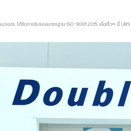
บครบวงจร ได้รับการรับรองมาตรฐาน ISO 9001:2015 เมื่อเร็วๆ นี้ URS